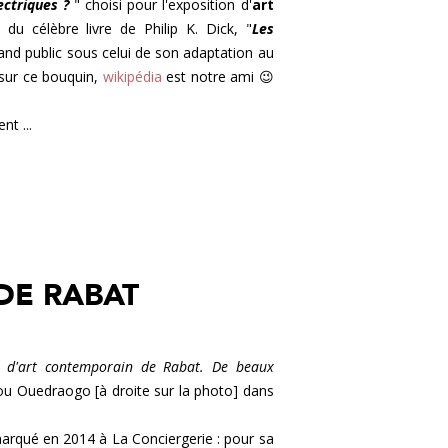
ectriques ?
" choisi pour l'exposition d'
art
du célèbre livre de Philip K. Dick, "
Les
and public sous celui de son adaptation au
n sur ce bouquin,
wikipédia
est notre ami 😉
nt ...
DE RABAT
le d'art contemporain de Rabat. De beaux
ou Ouedraogo [à droite sur la photo] dans
arqué en 2014 à La Conciergerie : pour sa