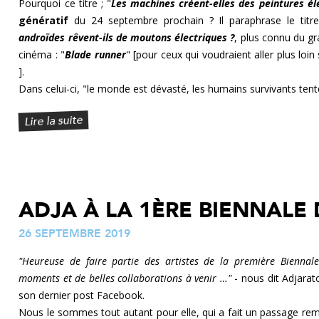
Pourquoi ce titre ; "
Les machines créent-elles des peintures él
génératif
du 24 septembre prochain ? Il paraphrase le titre 
androïdes rêvent-ils de moutons électriques ?
, plus connu du gr
cinéma : "
Blade runner
" [pour ceux qui voudraient aller plus loi
].
Dans celui-ci, "le monde est dévasté, les humains survivants tente
Lire la suite
ADJA À LA 1ÈRE BIENNALE 
26 SEPTEMBRE 2019
"Heureuse de faire partie des artistes de la première Bienna
moments et de belles collaborations à venir …"
- nous dit Adjarat
son dernier post Facebook.
Nous le sommes tout autant pour elle, qui a fait un passage rem