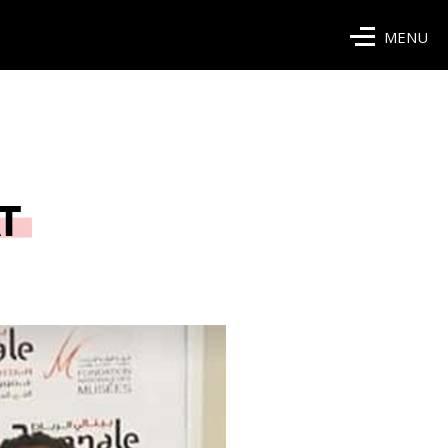
MENU
T