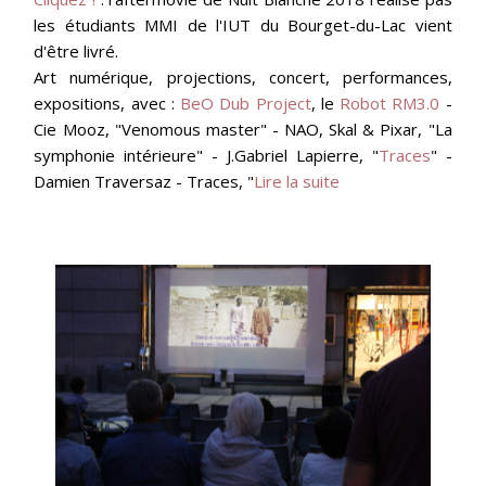
les étudiants MMI de l'IUT du Bourget-du-Lac vient
d'être livré.
Art numérique, projections, concert, performances,
expositions, avec :
BeO Dub Project
, le
Robot RM3.0
-
Cie Mooz, "Venomous master" - NAO, Skal & Pixar, "La
symphonie intérieure" - J.Gabriel Lapierre, "
Traces
" -
Damien Traversaz - Traces, "
Lire la suite