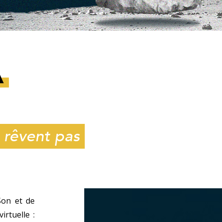
A
 rêvent pas
Son et de
irtuelle :