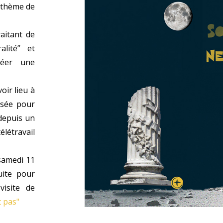
 thème de
aitant de
alité” et
réer une
oir lieu à
nsée pour
depuis un
létravail
amedi 11
uite pour
visite de
 pas"