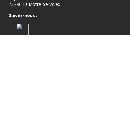
73290 La Motte-Servolex
Suivez-nous :
HORAIRES D'OUVERTURE
Mercredi et vendredi : 16h30 - 19h30
Samedi : 15h30 - 18h30
Autres ouvertures sur rendez-vous
ACCUEIL
NEWS
MEDIATION
LA CONCIERGERIE
EXPOSITIONS
ESPACE PÉDAGOGIQUE
INFORMATIONS PRATIQUES