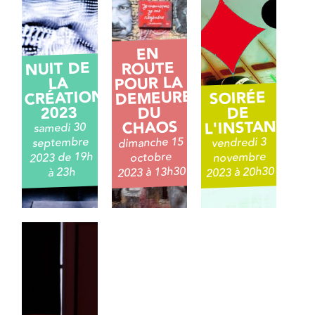
EN
NUIT DE
ROUTE
POUR LA
LA
CRÉATION
DEMEURE
SOIRÉE
2023
DU
DE
L'INSTANT
CHAOS
samedi 30
dimanche 15
septembre
vendredi 3
2023 de 19h
novembre
octobre
2023 à 13h30
2023 à 20h30
à 23h