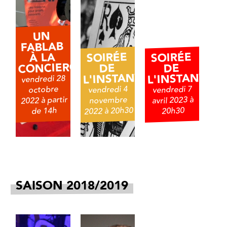
UN
FABLAB
SOIRÉE
SOIRÉE
À LA
CONCIERGERIE
DE
DE
L'INSTANT
L'INSTANT
vendredi 28
vendredi 4
vendredi 7
octobre
2022 à partir
avril 2023 à
novembre
2022 à 20h30
de 14h
20h30
SAISON 2018/2019